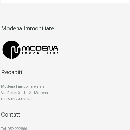
Modena Immobiliare
Recapiti
Modena Immobiliare s.a.s.
Via Bellini 3 - 41121 Modena
P. IVA 02778830360
Contatti
Tel. 059-222886