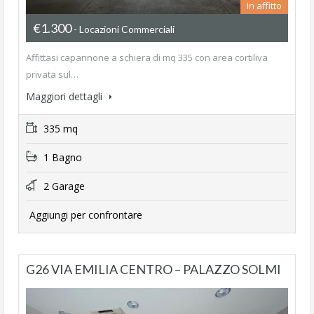
In affitto
€1.300
- Locazioni Commerciali
Affittasi capannone a schiera di mq 335 con area cortiliva
privata sul…
Maggiori dettagli
335 mq
1 Bagno
2 Garage
Aggiungi per confrontare
G26 VIA EMILIA CENTRO – PALAZZO SOLMI