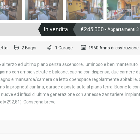
In vendita
€245.000
- Appartamenti 
etto
2 Bagni
1 Garage
1960 Anno di costruzione
o al terzo ed ultimo piano senza ascensore, luminoso e ben mantenuto. 
ggiorno con ampie vetrate e balcone, cucina con dispensa, due camere da
: bagno e mansarda/camera da letto openspace regolarmente abitabile, 
o la proprietà cantina, garage e posto auto al piano terra. Buone le con
 nuove ed infissi di ultima generazione con annesse zanzariere. Impiant
Ptot=292,81). Consegna breve.