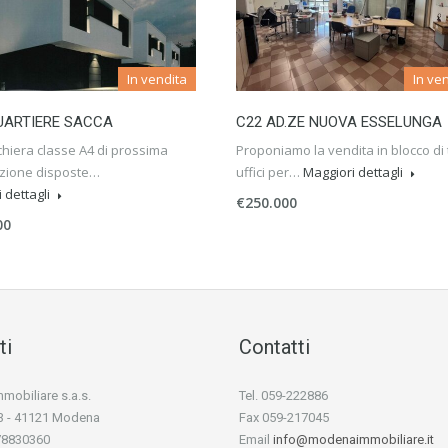
In vendita
In ve
UARTIERE SACCA
C22 AD.ZE NUOVA ESSELUNGA
schiera classe A4 di prossima
Proponiamo la vendita in blocco di 
azione disposte…
uffici per…
Maggiori dettagli
 dettagli
€250.000
00
ti
Contatti
obiliare s.a.s.
Tel. 059-222886
i 3 - 41121 Modena
Fax 059-217045
778830360
Email
info@modenaimmobiliare.it