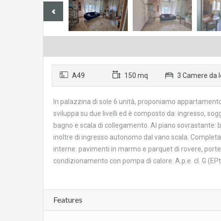
A49
150 mq
3 Camere da l
In palazzina di sole 6 unità, proponiamo appartament
sviluppa su due livelli ed è composto da: ingresso, so
bagno e scala di collegamento. Al piano sovrastante
inoltre di ingresso autonomo dal vano scala. Completan
interne: pavimenti in marmo e parquet di rovere, porte
condizionamento con pompa di calore. A.p.e. cl. G (E
Features