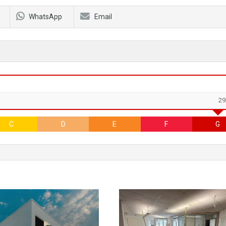
WhatsApp
Email
29
C
D
E
F
G