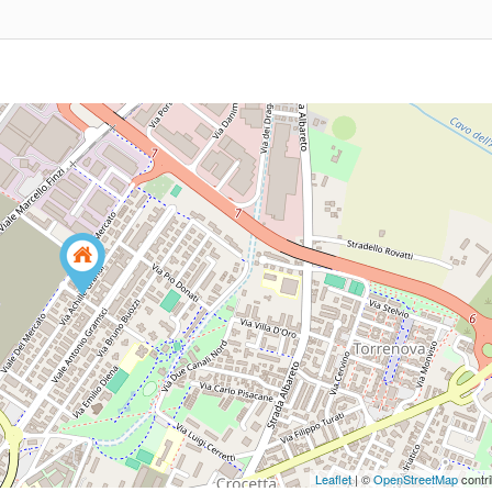
Leaflet
| ©
OpenStreetMap
contri