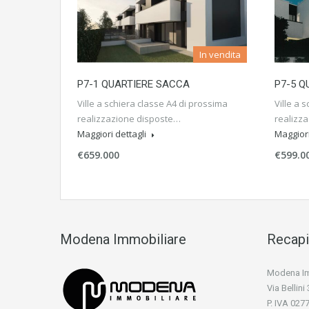
In vendita
P7-1 QUARTIERE SACCA
P7-5 Q
Ville a schiera classe A4 di prossima
Ville a 
realizzazione disposte…
realizz
Maggiori dettagli
Maggiori
€659.000
€599.0
Modena Immobiliare
Recapi
Modena Imm
Via Bellin
P. IVA 02