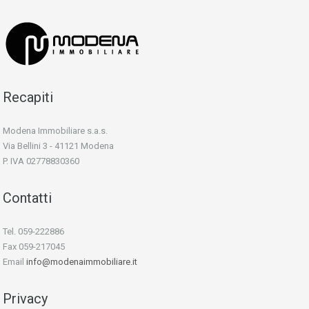
Recapiti
Modena Immobiliare s.a.s.
Via Bellini 3 - 41121 Modena
P. IVA 02778830360
Contatti
Tel. 059-222886
Fax 059-217045
Email
info@modenaimmobiliare.it
Privacy