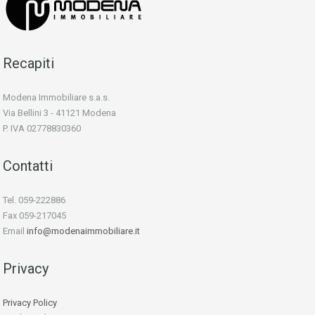
Recapiti
Modena Immobiliare s.a.s.
Via Bellini 3 - 41121 Modena
P. IVA 02778830360
Contatti
Tel. 059-222886
Fax 059-217045
Email
info@modenaimmobiliare.it
Privacy
Privacy Policy