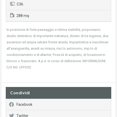
C36
288 mq
In posizione di forte passaggio e ottima visibilità, proponiamo
studio dentistico di importante metratura, dotato di tre ingressi, due
ascensori ed ampie vetrate fronte strada. Impiantistica e macchinari
all’avanguardia, arredi su misura, risc.to autonomo, imp.to di
condizionamento e di allarme. Poss.tà di acquisto, di locazione in
blocco o frazionato. A.p.e. in corso di definizione. INFORMAZIONI
C/O NS. UFFICIO.
Condividi
Facebook
Twitter