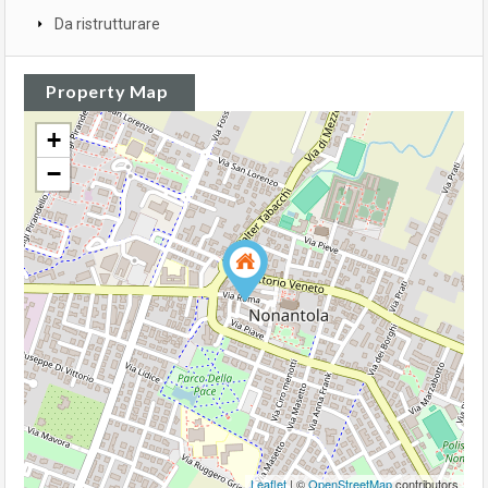
Da ristrutturare
Property Map
+
−
Leaflet
| ©
OpenStreetMap
contributors