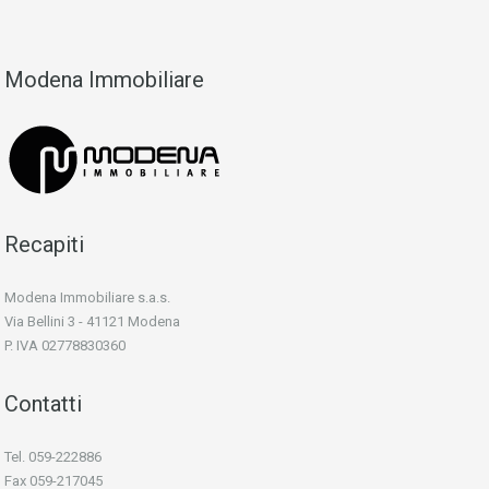
Modena Immobiliare
Recapiti
Modena Immobiliare s.a.s.
Via Bellini 3 - 41121 Modena
P. IVA 02778830360
Contatti
Tel. 059-222886
Fax 059-217045