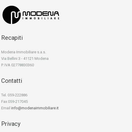
Recapiti
Modena Immobiliare s.a.s.
Via Bellini 3 - 41121 Modena
P. IVA 02778830360
Contatti
Tel. 059-222886
Fax 059-217045
Email
info@modenaimmobiliare.it
Privacy