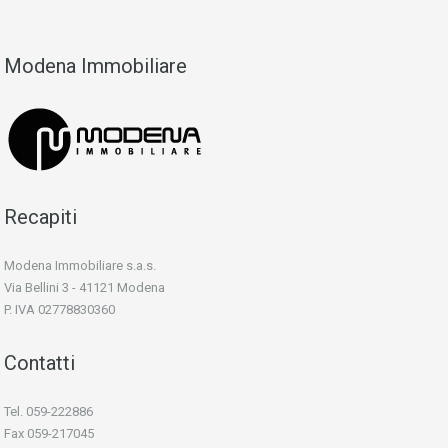
Modena Immobiliare
Recapiti
Modena Immobiliare s.a.s.
Via Bellini 3 - 41121 Modena
P. IVA 02778830360
Contatti
Tel. 059-222886
Fax 059-217045