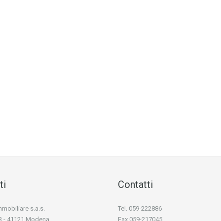
ti
Contatti
obiliare s.a.s.
Tel. 059-222886
i 3 - 41121 Modena
Fax 059-217045