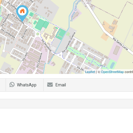
Leaflet
| ©
OpenStreetMap
contri
WhatsApp
Email