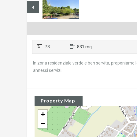
P3
831 mq
In zona residenziale verde e ben servita, proponiamo lot
annessi servizi.
Property Map
+
−