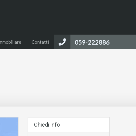
059-222886
immobiliare
Contatti
Chiedi info