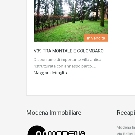
In vendita
V39 TRA MONTALE E COLOMBARO
Disponiamo di importante villa antica
ristrutturata con annesso parco.…
Maggiori dettagli
Modena Immobiliare
Recapi
Modena Imm
Via Bellin